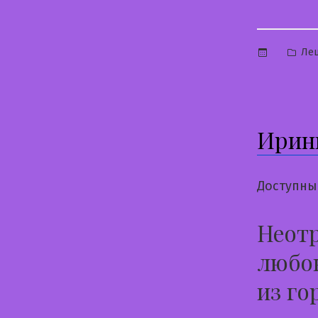
Опу
Ле
в
Ирин
Доступны
Неотр
любов
из го