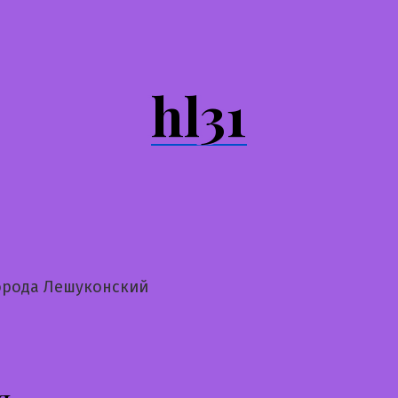
hl31
орода Лешуконский