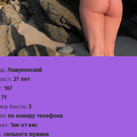
од:
Лешуконский
раст:
27 лет
т:
167
:
71
мер бюста:
3
то:
по номеру телефона
час:
1км от вас
:
сильного мужика