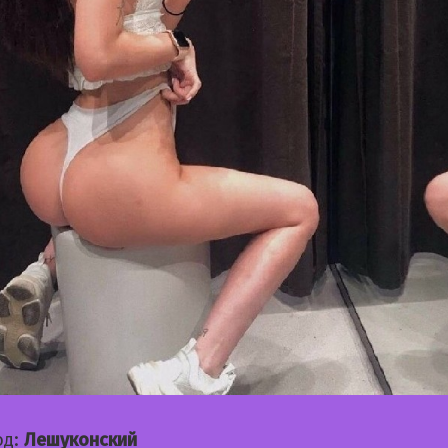
од:
Лешуконский