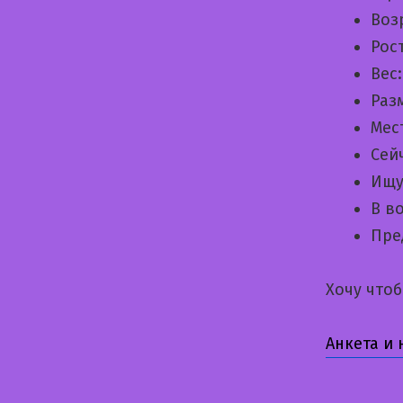
Воз
Рос
Вес
Раз
Мес
Сей
Ищу
В в
Пре
Хочу что
Анкета и