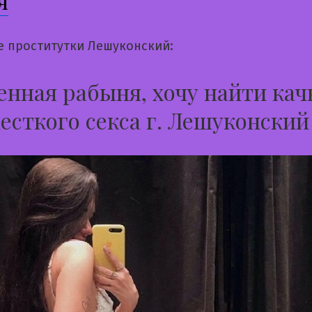
я
е проститутки Лешуконский:
нная рабыня, хочу найти кач
есткого секса г. Лешуконский