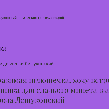
бликовано
к
шуконский
Оставьте комментарий
Ксюня
ка
е девченки Лешуконский:
азимая шлюшечка, хочу встр
ника для сладкого минета в 
рода Лешуконский