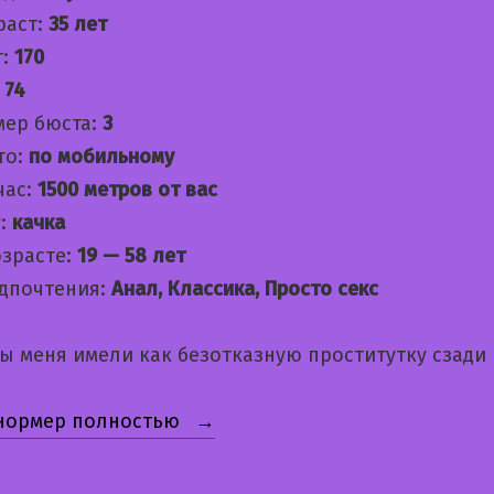
раст:
35 лет
т:
170
:
74
мер бюста:
3
то:
по мобильному
час:
1500 метров от вас
:
качка
озрасте:
19 — 58 лет
дпочтения:
Анал, Классика, Просто секс
бы меня имели как безотказную проститутку сзади
«Ксюня»
 нормер полностью