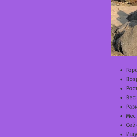
Гор
Воз
Рос
Вес
Раз
Мес
Сей
Ищу