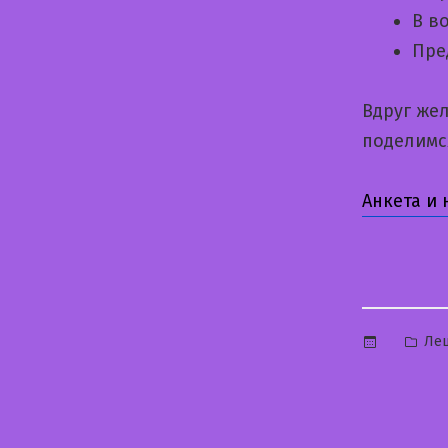
В в
Пре
Вдруг же
поделимс
Анкета и
Опу
Ле
в