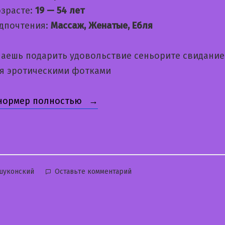
озрасте:
19 — 54 лет
дпочтения:
Массаж, Женатые, Ебля
лаешь подарить удовольствие сеньорите свидание
я эротическими фотками
«Иринка»
 нормер полностью
бликовано
к
шуконский
Оставьте комментарий
Иринка