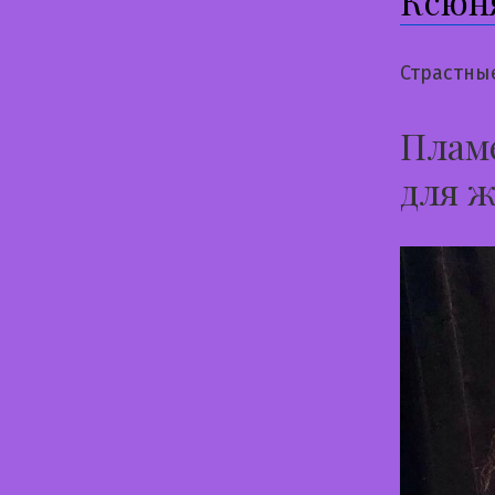
Ксюн
Страстны
Пламе
для ж