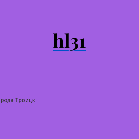
hl31
орода Троицк