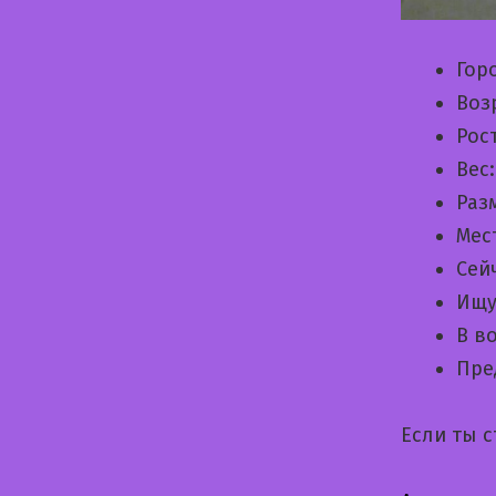
Гор
Воз
Рос
Вес
Раз
Мес
Сей
Ищу
В в
Пре
Если ты 