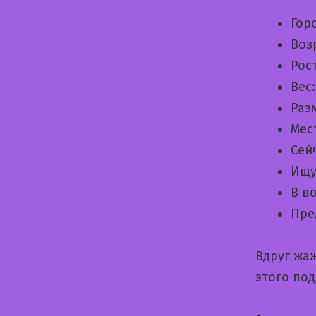
Гор
Воз
Рос
Вес
Раз
Мес
Сей
Ищу
В в
Пре
Вдруг жа
этого по