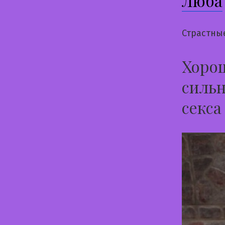
Люба
Страстны
Хорош
сильн
секса