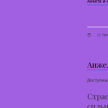
Анкета и
Опу
Тр
в
Анже
Доступны
Страс
сильн