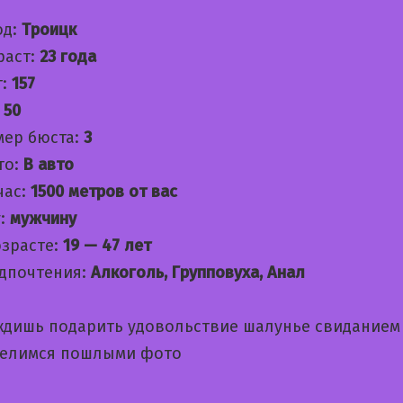
од:
Троицк
раст:
23 года
т:
157
:
50
мер бюста:
3
то:
В авто
час:
1500 метров от вас
:
мужчину
озрасте:
19 — 47 лет
дпочтения:
Алкоголь, Групповуха, Анал
ждишь подарить удовольствие шалунье свиданием
делимся пошлыми фото