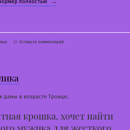
«Люба»
 нормер полностью
бликовано
к
оицк
Оставьте комментарий
Люба
лика
е дамы в возрасте Троицк:
тная крошка, хочет найти
ого мужика для жесткого