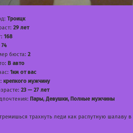
од:
Троицк
раст:
29 лет
т:
168
:
74
мер бюста:
2
то:
В авто
час:
1км от вас
:
крепкого мужчину
озрасте:
23 — 27 лет
дпочтения:
Пары, Девушки, Полные мужчины
стремишься трахнуть леди как распутную шалаву в