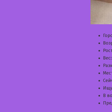
Гор
Воз
Рос
Вес
Раз
Мес
Сей
Ищу
В в
Пре