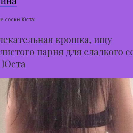
лина
е соски Юста:
екательная крошка, ищу
листого парня для сладкого с
 Юста