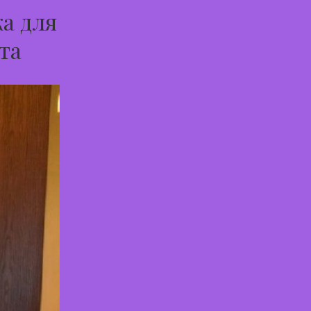
а для
та