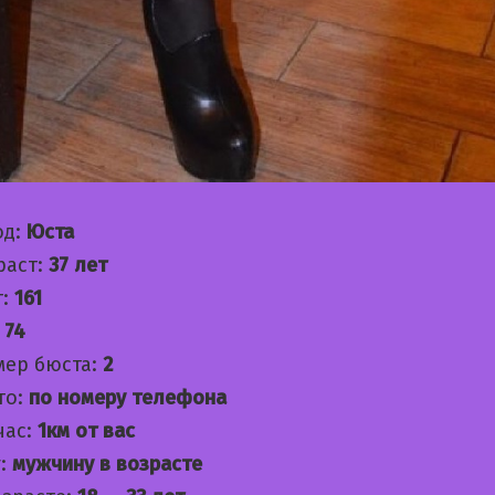
од:
Юста
раст:
37 лет
т:
161
:
74
мер бюста:
2
то:
по номеру телефона
час:
1км от вас
:
мужчину в возрасте