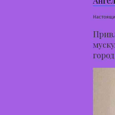
Анге
Настоящи
Привл
муску
город