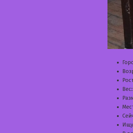
Гор
Воз
Рос
Вес
Раз
Мес
Сей
Ищу