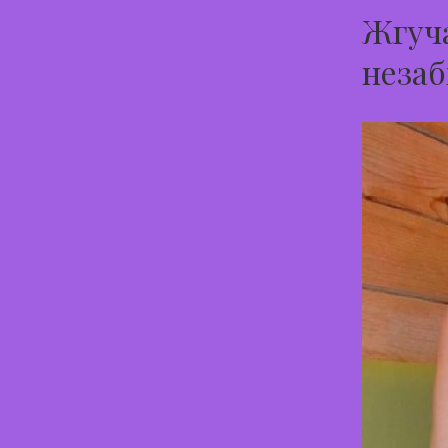
Жгуча
незаб