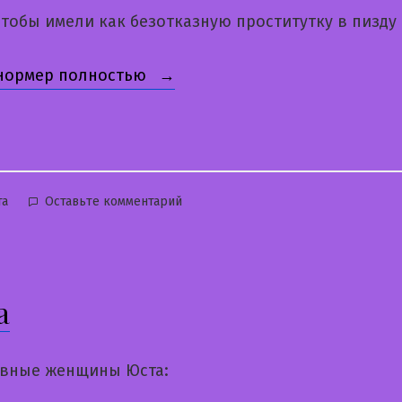
тобы имели как безотказную проститутку в пизду
«Ангелина»
 нормер полностью
бликовано
к
та
Оставьте комментарий
Ангелина
а
вные женщины Юста: