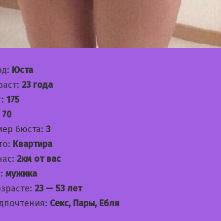
од:
Юста
раст:
23 года
т:
175
:
70
мер бюста:
3
то:
Квартира
час:
2км от вас
:
мужика
озрасте:
23 — 53 лет
дпочтения:
Секс, Пары, Ебля