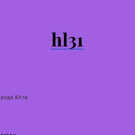
hl31
орода Юста