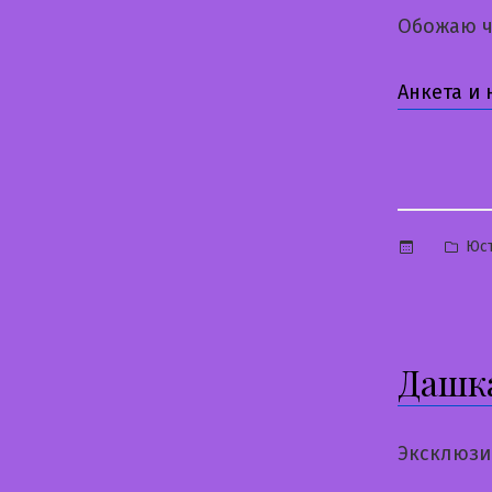
Обожаю ч
Анкета и
Опу
Юс
в
Дашк
Эксклюзи